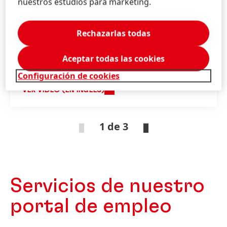
nuestros estudios para marketing.
Rechazarlas todas
¿Cómo impresionar con tu
Aceptar todas las cookies
aplicación?
Configuración de cookies
VER VIDEO (EN INGLÉS)
1 de 3
Servicios de nuestro
portal de empleo