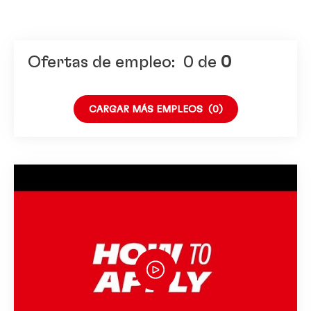
Región / País / Ubicación
Ofertas de empleo:
0
de
0
CARGAR MÁS EMPLEOS
(0)