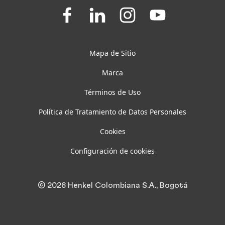
Join
Join
Join
Join
us
us
us
us
Establecer filtros
on
on
on
on
Facebook
LinkedIn
Instagram
YouTube
Mapa de Sitio
Marca
Términos de Uso
Política de Tratamiento de Datos Personales
Cookies
Configuración de cookies
© 2026 Henkel Colombiana S.A., Bogotá
1