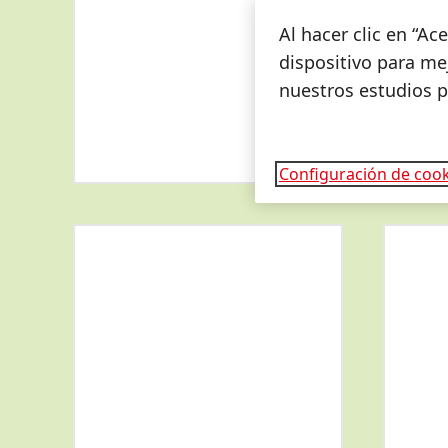
Al hacer clic en “A
dispositivo para mej
nuestros estudios 
Configuración de cook
More
Más
info
información