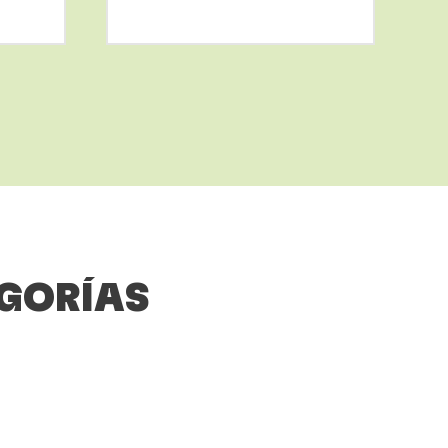
Más
información
EGORÍAS