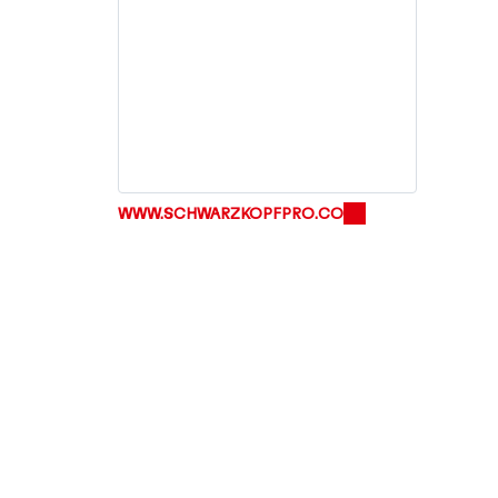
150 años de Henkel
150 años de espíritu pionero
significan dar forma al progreso con
propósito. En Henkel, convertimos
WWW.SCHWARZKOPFPRO.CO
el cambio en oportunidad,
impulsando la innovación, la
sostenibilidad y la responsabilidad
para construir un futuro mejor.
Juntos.
d
MÁS INFORMACIÓN