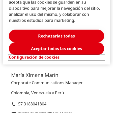
con objetivos concretos. Henkel fue fundada en 1876 y hoy
acepta que las cookies se guarden en su
emplea a un equipo diverso de más de 50.000 personas
dispositivo para mejorar la navegación del sitio,
en todo el mundo - unidos por una fuerte cultura
analizar el uso del mismo, y colaborar con
corporativa, valores compartidos y un propósito común:
nuestros estudios para marketing.
"Pioneers at heart for the good of generations." Más
información en www.henkel.com El material fotográfico
Rechazarlas todas
está
disponible en www.henkel.com/pres
Aceptar todas las cookies
Configuración de cookies
María
Ximena Marín
Corporate Communications Manager
Colombia, Venezuela y Perú
57 3188041804