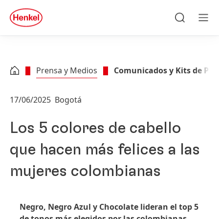
Skip to main content
Skip to footer
quick
search
Buscar
Men
Prensa y Medios
Comunicados y Kits de Pre
17/06/2025
Bogotá
Los 5 colores de cabello
que hacen más felices a las
mujeres colombianas
Negro, Negro Azul y Chocolate lideran el top 5
de tonos más elegidos por las colombianas,